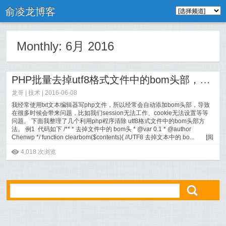
俞凌龙博客
Monthly:
6月 2016
PHP批量去掉utf8格式文件中的bom头部，php去除bom头部
龙哥 |
技术
| 2016-06-08
我经常使用txt文本编辑器写php文件，所以经常会自动添加bom头部，导致
在很多时候会带来问题，比如我们session无法工作、cookie无法设置等等
问题。 下面我整理了几个利用php程序清除 utf8格式文件中的bom头部方
法。 例1 代码如下 /** * 去掉文件中的 bom头 * @var 0.1 * @author
Chenwp */ function clearbom($contents){ //UTF8 去掉文本中的 bo...
[
阅
读全文
]
ė
4,018 次浏览
ő