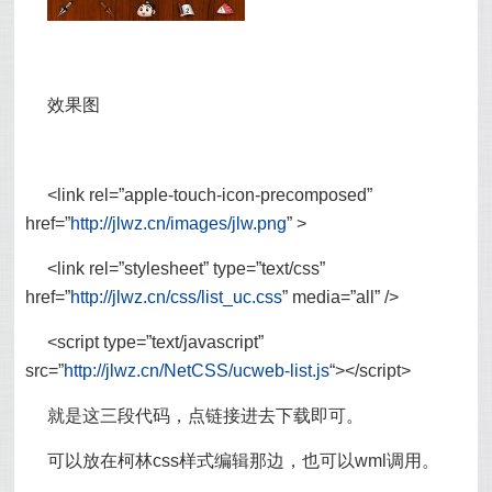
效果图
<link rel=”apple-touch-icon-precomposed”
href=”
http://jlwz.cn/images/jlw.png
” >
<link rel=”stylesheet” type=”text/css”
href=”
http://jlwz.cn/css/list_uc.css
” media=”all” />
<script type=”text/javascript”
src=”
http://jlwz.cn/NetCSS/ucweb-list.js
“></script>
就是这三段代码，点链接进去下载即可。
可以放在柯林css样式编辑那边，也可以wml调用。