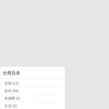
OCOLS]

OCOLS\MULTI-PROTOCOL UNIFIED HELLO]

OCOLS\MULTI-PROTOCOL UNIFIED HELLO\CLIENT]

分类目录
OCOLS\MULTI-PROTOCOL UNIFIED HELLO\SERVER]

其他
(11)
技术
(56)
OCOLS\PCT 1.0]

机领网
(1)
OCOLS\PCT 1.0\CLIENT]

生活
(3)