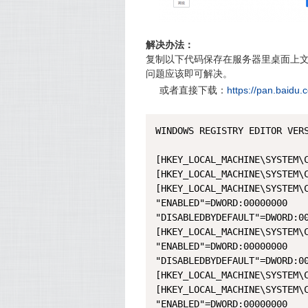
解决办法：
复制以下代码保存在服务器里桌面上文
问题应该即可解决。
或者直接下载：
https://pan.baidu
WINDOWS REGISTRY EDITOR VERS
[HKEY_LOCAL_MACHINE\SYSTEM\C
[HKEY_LOCAL_MACHINE\SYSTEM\
[HKEY_LOCAL_MACHINE\SYSTEM\
"ENABLED"=DWORD:00000000

"DISABLEDBYDEFAULT"=DWORD:00
[HKEY_LOCAL_MACHINE\SYSTEM\
"ENABLED"=DWORD:00000000

"DISABLEDBYDEFAULT"=DWORD:00
[HKEY_LOCAL_MACHINE\SYSTEM\C
[HKEY_LOCAL_MACHINE\SYSTEM\C
"ENABLED"=DWORD:00000000
