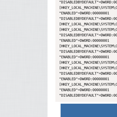
"DISABLEDBYDEFAULT"=DWORD:00
[HKEY_LOCAL_MACHINE\SYSTEM\C
"ENABLED"=DWORD:00000001

"DISABLEDBYDEFAULT"=DWORD:00
[HKEY_LOCAL_MACHINE\SYSTEM\C
[HKEY_LOCAL_MACHINE\SYSTEM\C
"DISABLEDBYDEFAULT"=DWORD:00
"ENABLED"=DWORD:00000001

[HKEY_LOCAL_MACHINE\SYSTEM\C
"DISABLEDBYDEFAULT"=DWORD:00
"ENABLED"=DWORD:00000001

[HKEY_LOCAL_MACHINE\SYSTEM\C
[HKEY_LOCAL_MACHINE\SYSTEM\C
"DISABLEDBYDEFAULT"=DWORD:00
"ENABLED"=DWORD:00000001

[HKEY_LOCAL_MACHINE\SYSTEM\C
"ENABLED"=DWORD:00000001

"DISABLEDBYDEFAULT"=DWORD:0