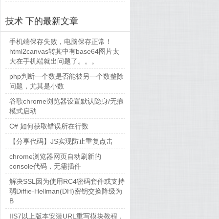
OCOLS\PCT 1.0\SERVER]

技术 下的最新文章
手机端保存失败，电脑保存正常！
OCOLS\SSL 2.0]

html2canvas转其中有base64图片太
OCOLS\SSL 2.0\CLIENT]

大在手机端就出问题了。。。
php判断一个数是否能被另一个数整除
问题，尤其是小数
OCOLS\SSL 2.0\SERVER]

谷歌chrome浏览器设置默认隐身/无痕
模式启动
OCOLS\SSL 3.0]

C# 如何获取错误所在行数
OCOLS\SSL 3.0\CLIENT]

【分享代码】JS实现防止重复点击
chrome浏览器网页自动刷新的
OCOLS\SSL 3.0\SERVER]

console代码，无需插件
解决SSL因为使用RC4密码套件或支持
弱Diffie-Hellman(DH)密钥交换降级为
OCOLS\TLS 1.0]

B
OCOLS\TLS 1.0\CLIENT]

IIS7以上版本安装URL重写模块教程，