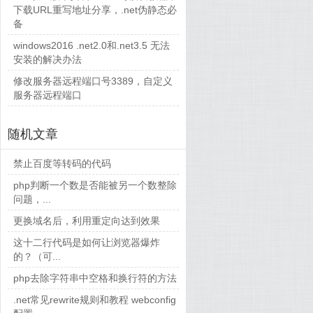
下载URL重写地址分享，.net伪静态必
OCOLS\TLS 1.0\SERVER]

备
windows2016 .net2.0和.net3.5 无法
安装的解决办法
OCOLS\TLS 1.1]

OCOLS\TLS 1.1\CLIENT]

修改服务器远程端口号3389，自定义
服务器远程端口
OCOLS\TLS 1.1\SERVER]

随机文章
禁止百度等转码的代码
OCOLS\TLS 1.2]

OCOLS\TLS 1.2\CLIENT]

php判断一个数是否能被另一个数整除
问题，...
更换域名后，利用重定向达到效果
OCOLS\TLS 1.2\SERVER]

这十二行代码是如何让浏览器爆炸
的？（可...
php去除字符串中空格和换行符的方法
.net常见rewrite规则和教程 webconfig