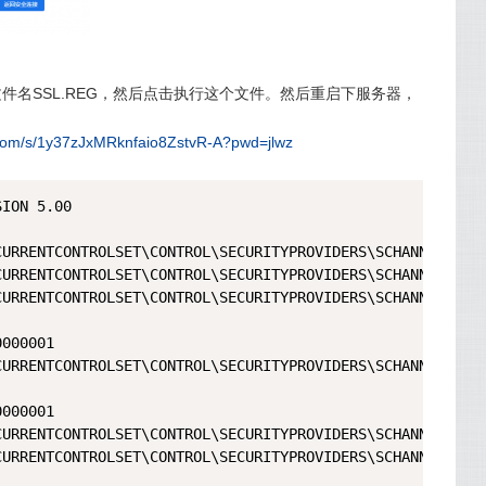
件名SSL.REG，然后点击执行这个文件。然后重启下服务器，
.com/s/1y37zJxMRknfaio8ZstvR-A?pwd=jlwz
ION 5.00

URRENTCONTROLSET\CONTROL\SECURITYPROVIDERS\SCHANNEL\PROT
CURRENTCONTROLSET\CONTROL\SECURITYPROVIDERS\SCHANNEL\PROT
CURRENTCONTROLSET\CONTROL\SECURITYPROVIDERS\SCHANNEL\PROT
000001

CURRENTCONTROLSET\CONTROL\SECURITYPROVIDERS\SCHANNEL\PROT
000001

URRENTCONTROLSET\CONTROL\SECURITYPROVIDERS\SCHANNEL\PROT
URRENTCONTROLSET\CONTROL\SECURITYPROVIDERS\SCHANNEL\PROT