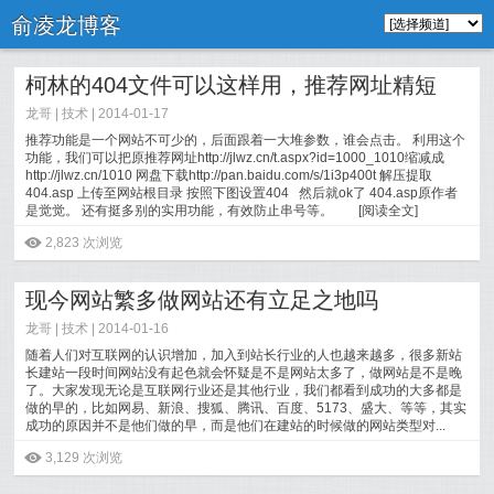
俞凌龙博客
柯林的404文件可以这样用，推荐网址精短
龙哥 |
技术
| 2014-01-17
推荐功能是一个网站不可少的，后面跟着一大堆参数，谁会点击。 利用这个
功能，我们可以把原推荐网址http://jlwz.cn/t.aspx?id=1000_1010缩减成
http://jlwz.cn/1010 网盘下载http://pan.baidu.com/s/1i3p400t 解压提取
404.asp 上传至网站根目录 按照下图设置404 然后就ok了 404.asp原作者
是觉觉。 还有挺多别的实用功能，有效防止串号等。
[
阅读全文
]
ė
2,823 次浏览
现今网站繁多做网站还有立足之地吗
龙哥 |
技术
| 2014-01-16
随着人们对互联网的认识增加，加入到站长行业的人也越来越多，很多新站
长建站一段时间网站没有起色就会怀疑是不是网站太多了，做网站是不是晚
了。大家发现无论是互联网行业还是其他行业，我们都看到成功的大多都是
做的早的，比如网易、新浪、搜狐、腾讯、百度、5173、盛大、等等，其实
成功的原因并不是他们做的早，而是他们在建站的时候做的网站类型对...
[
阅读全文
]
ė
3,129 次浏览