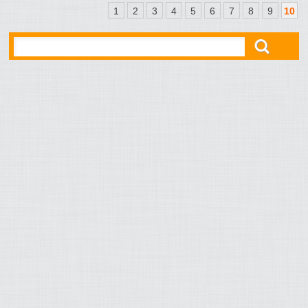
1
2
3
4
5
6
7
8
9
10
ő