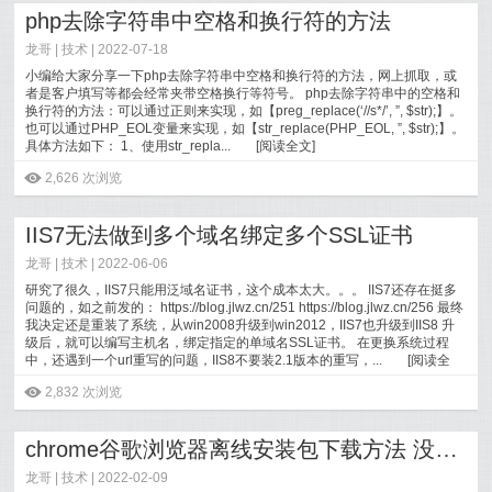
php去除字符串中空格和换行符的方法
龙哥 |
技术
| 2022-07-18
小编给大家分享一下php去除字符串中空格和换行符的方法，网上抓取，或
者是客户填写等都会经常夹带空格换行等符号。 php去除字符串中的空格和
换行符的方法：可以通过正则来实现，如【preg_replace(‘//s*/’, ”, $str);】。
也可以通过PHP_EOL变量来实现，如【str_replace(PHP_EOL, ”, $str);】。
具体方法如下： 1、使用str_repla...
[
阅读全文
]
ė
2,626 次浏览
IIS7无法做到多个域名绑定多个SSL证书
龙哥 |
技术
| 2022-06-06
研究了很久，IIS7只能用泛域名证书，这个成本太大。。。 IIS7还存在挺多
问题的，如之前发的： https://blog.jlwz.cn/251 https://blog.jlwz.cn/256 最终
我决定还是重装了系统，从win2008升级到win2012，IIS7也升级到IIS8 升
级后，就可以编写主机名，绑定指定的单域名SSL证书。 在更换系统过程
中，还遇到一个url重写的问题，IIS8不要装2.1版本的重写，...
[
阅读全
文
]
ė
2,832 次浏览
chrome谷歌浏览器离线安装包下载方法 没法联网也能安装
龙哥 |
技术
| 2022-02-09