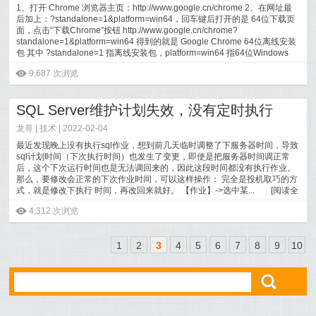
1、打开 Chrome 浏览器主页：http://www.google.cn/chrome 2、在网址最
后加上：?standalone=1&platform=win64，回车键后打开的是 64位下载页
面，点击“下载Chrome”按钮 http://www.google.cn/chrome?
standalone=1&platform=win64 得到的就是 Google Chrome 64位离线安装
包 其中 ?standalone=1 指离线安装包，platform=win64 指64位Windows
版...
[
阅读全文
]
ė
9,687 次浏览
SQL Server维护计划失效，没有定时执行
龙哥 |
技术
| 2022-02-04
最近发现晚上没有执行sql作业，想到前几天临时调整了下服务器时间，导致
sql计划时间（下次执行时间）也发生了变更，即使是把服务器时间调正常
后，这个下次运行时间也是无法调回来的，因此这段时间都没有执行作业。
那么，要修改会正常的下次作业时间，可以这样操作： 完全是投机取巧的方
式，就是修改下执行 时间，再改回来就好。 【作业】->选中某...
[
阅读全
文
]
ė
4,312 次浏览
1
2
3
4
5
6
7
8
9
10
ő