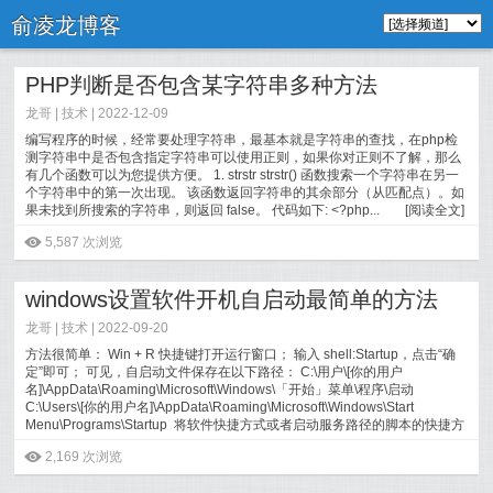
俞凌龙博客
PHP判断是否包含某字符串多种方法
龙哥 |
技术
| 2022-12-09
编写程序的时候，经常要处理字符串，最基本就是字符串的查找，在php检
测字符串中是否包含指定字符串可以使用正则，如果你对正则不了解，那么
有几个函数可以为您提供方便。 1. strstr strstr() 函数搜索一个字符串在另一
个字符串中的第一次出现。 该函数返回字符串的其余部分（从匹配点）。如
果未找到所搜索的字符串，则返回 false。 代码如下: <?php...
[
阅读全文
]
ė
5,587 次浏览
windows设置软件开机自启动最简单的方法
龙哥 |
技术
| 2022-09-20
方法很简单： Win + R 快捷键打开运行窗口； 输入 shell:Startup，点击“确
定”即可； 可见，自启动文件保存在以下路径： C:\用户\[你的用户
名]\AppData\Roaming\Microsoft\Windows\「开始」菜单\程序\启动
C:\Users\[你的用户名]\AppData\Roaming\Microsoft\Windows\Start
Menu\Programs\Startup 将软件快捷方式或者启动服务路径的脚本的快捷方
式...
[
阅读全文
]
ė
2,169 次浏览